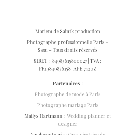
Mariem de Saintk production
Photographe professionnelle Paris –
Sasu – Tous droits réservés
SIRET :
849856158
00027 | TVA :
FR19849856158 | APE 7420Z
Partenaires :
Photographe de mode à Paris
Photographe mariage Paris
Mailys Hartmann :
Wedding planner et
designer
Ameleventparis :
Organisatrice de