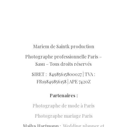
Mariem de Saintk production
Photographe professionnelle Paris –
Sasu – Tous droits réservés
SIRET :
849856158
00027 | TVA :
FR19849856158 | APE 7420Z
Partenaires :
Photographe de mode à Paris
Photographe mariage Paris
Mailys Hartmann :
Wedding planner et