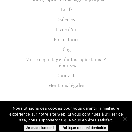
Tarifs
Galeries
Livre d’or
Formations
Blog
Votre reportage photos : questions &
réponses
Contact
Mentions légales
Nous utilisons des cookies pour vous garantir la meilleure
expérience sur notre site web. Si vous continuez à utiliser ce
2023 COPYRIGHT @ MARIEMDESAINTK.COM
site, nous supposerons que vous en êtes satisfait.
Je suis d'accord
Politique de confidentialité